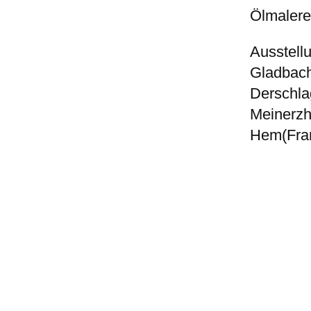
Ölmalere
Ausstell
Gladbach
Derschla
Meinerzh
Hem(Fran